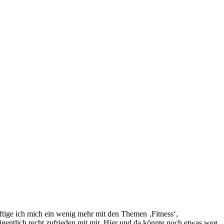
häftige ich mich ein wenig mehr mit den Themen ‚Fitness‘,
gentlich recht zufrieden mit mir. Hier und da könnte noch etwas weg