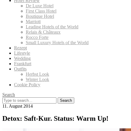
Hotel Review
De Luxe Hotel
First Class Hotel
Boutique Hotel
Marriott
Leading Hotels of the World
Relais & Châteaux
Rocco Forte
Small Luxury Hotels of the World
Rezept
Lifestyle
Wedding
Frankfurt
Outfits
Herbst Look
Winter Look
Cookie Policy
Search
Search
for:
11. August 2014
Detox: Saft-Kur. Status: Warm Up!