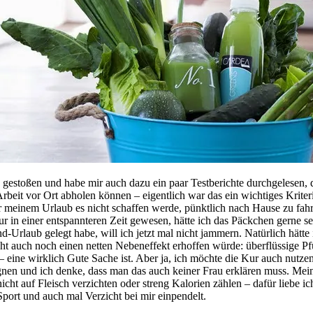
gestoßen und habe mir auch dazu ein paar Testberichte durchgelesen,
 Arbeit vor Ort abholen können – eigentlich war das ein wichtiges Krit
or meinem Urlaub es nicht schaffen werde, pünktlich nach Hause zu fah
 in einer entspannteren Zeit gewesen, hätte ich das Päckchen gerne sel
nd-Urlaub gelegt habe, will ich jetzt mal nicht jammern. Natürlich hät
ht auch noch einen netten Nebeneffekt erhoffen würde: überflüssige Pf
 – eine wirklich Gute Sache ist. Aber ja, ich möchte die Kur auch nutz
nen und ich denke, dass man das auch keiner Frau erklären muss. Meine
ht auf Fleisch verzichten oder streng Kalorien zählen – dafür liebe ich
port und auch mal Verzicht bei mir einpendelt.