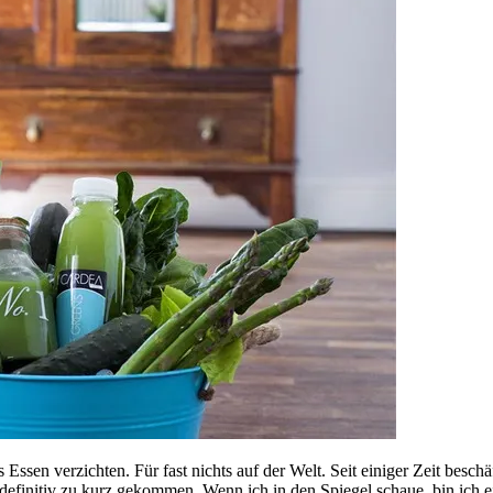
 Essen verzichten. Für fast nichts auf der Welt. Seit einiger Zeit besc
finitiv zu kurz gekommen. Wenn ich in den Spiegel schaue, bin ich ei