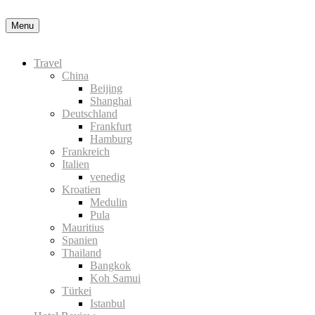
Menu
Travel
China
Beijing
Shanghai
Deutschland
Frankfurt
Hamburg
Frankreich
Italien
venedig
Kroatien
Medulin
Pula
Mauritius
Spanien
Thailand
Bangkok
Koh Samui
Türkei
Istanbul