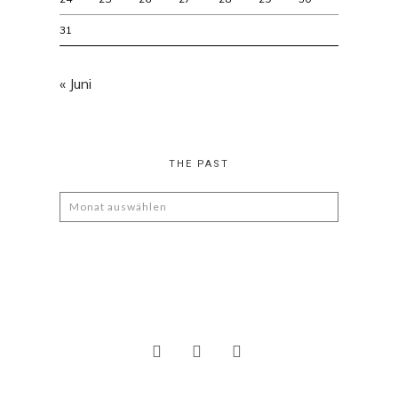
31
« Juni
THE PAST
The
Past