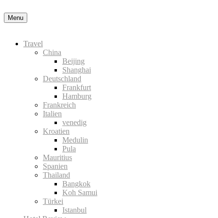
Menu
Travel
China
Beijing
Shanghai
Deutschland
Frankfurt
Hamburg
Frankreich
Italien
venedig
Kroatien
Medulin
Pula
Mauritius
Spanien
Thailand
Bangkok
Koh Samui
Türkei
Istanbul