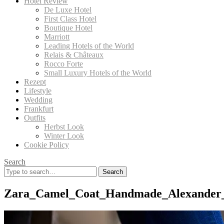
Hotel Review
De Luxe Hotel
First Class Hotel
Boutique Hotel
Marriott
Leading Hotels of the World
Relais & Châteaux
Rocco Forte
Small Luxury Hotels of the World
Rezept
Lifestyle
Wedding
Frankfurt
Outfits
Herbst Look
Winter Look
Cookie Policy
Search
Search
for:
Zara_Camel_Coat_Handmade_Alexander