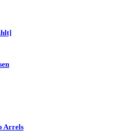
hlt]
sen
 Arrels