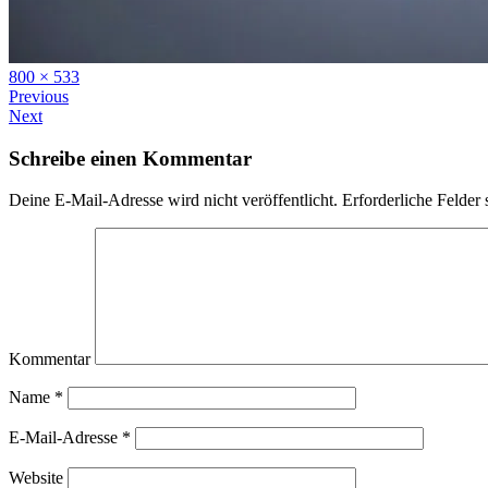
Full
800 × 533
size
Previous
Next
Schreibe einen Kommentar
Deine E-Mail-Adresse wird nicht veröffentlicht.
Erforderliche Felder 
Kommentar
Name
*
E-Mail-Adresse
*
Website